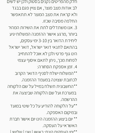
חלק מהפריטים נקנים בסטוק ולכן יש לשים
לב אודות מצב מוצר, אם צויין פגם בבגד
ולא קראת את מצב המוצר לא תתאפשר
החלפה מסיבה שכזו.
3. אנו משתדלים לתת את השירות המהיר
ביותר ,מרגע אישור ההזמנה המשלוח יגיע
ליחידת הדואר בין 3-10 ימי עסקים,
בהתאם לתנאי דואר ישראל, דואר ישראל
הינו גוף פרטי ולכן לא אוכל להתחייב
לפחות מכך, ניתן לתאם איסוף עצמי
4. זמן אספקת הסחורה:
**המשלוח ישלח לסניף הדואר הקרוב
לכתובת שצוינה במעמד ההזמנה.
**החשבונית תשלח במייל על שם הלקוחה
במערכת ועל שם הלקוחה שביצעה את
ההרשמה.
**על הלקוחה להודיע על כל שינוי במועד
ובמיקום האספקה.
** יום ביצוע ההזמנה הינו יום אישור חברת
האשראי על העסקה.
**ימי העסקים הינם: ראשון | שני | שלישי |