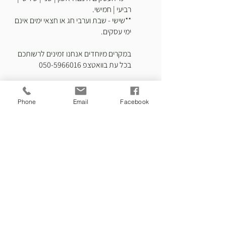
רביעי | חמישי.
**שישי - שבת וערבי חג או חצאי ימים אינם
ימי עסקים.
במקרים מיוחדים אנחנו זמינים לרשותכם
בכל עת בוואטצפ
050-5966016
Phone
Email
Facebook
עקבו אחרינו
לעדכונים אודות מוצרים חדשים ומבצעים שווים
אני מעוניין/ת לקבל עדכונים
ומבצעים למייל.
שלח
דף הבית
צור קשר
אודות
בלוג