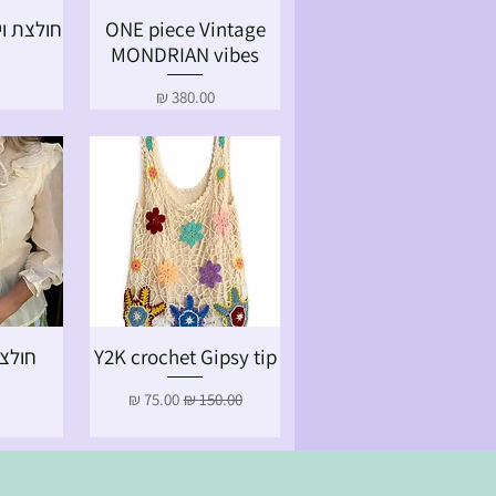
ONE piece Vintage
תצוגה מהירה
תצ
MONDRIAN vibes
מחיר
Y2K crochet Gipsy tip
חולצת
תצוגה מהירה
תצ
מחיר רגיל
מחיר מבצע