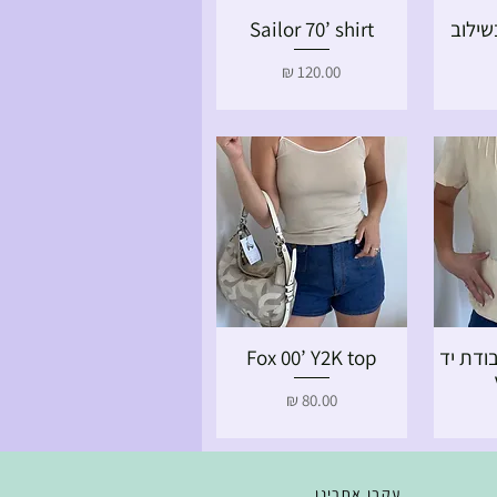
שילוב
Sailor 70’ shirt
ה
תצוגה מהירה
מחיר
ודת יד
Fox 00’ Y2K top
ה
תצוגה מהירה
מחיר
עקבו אחרינו