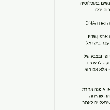
שים באוכלוסיה 
ה יכלו 
פריטי משכית  נדירים עד היום למרות שהמותג הנוכחי לא מספיק משמר את המלאכה ואת הDNA 
ישראלי בשנות ה50 יחד עם בעלה ארמין,שהיו 
 קצר בישראל 
ופי ובצבע של 
טקס לפעמים 
 אלא אם הוא 
או אופנה אחרת 
זה שהייתה 
ישראליים לאתר 