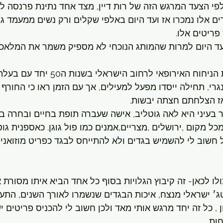
פי הצעד המרגש הזה של רות דיין, מצד אחד נתינת פרנסה לנ
ם אלו נמכרו אז ועד היום באלפי שקלים ורק נשים ממעמד גבו
ריטים אלו.
לאה גוטליב הביאה את הניחוח האירופאי לרחוב ה
גרי, תחילה ייסדו מפעל למעילים, אך עם הזמן ראו כי החורף
ואז הצלחתם חצתה יבשות.
בעיני היא לאה גוטליב, אישה שעברה תופת בחיים ובחרה בי
ל מקום ,ירושלים ,מצריים,אמנים כמו פול גוגן. כאספנית גו
חשוב לי להשמיש בגדים ולא להתייחס לבגד כפריט מוזואני-
לו לכאן- זה קיבוץ הגלויות בסוף כל אחד הביא איתו מסורת 
טג׳ ישראלי מנצח, איכות הבגדים שנשמרו לאורך השנים, התעו
 , כל זה יחד מרגש אותי מאד ולכן חשוב לי להכניס פריטים 
ות.