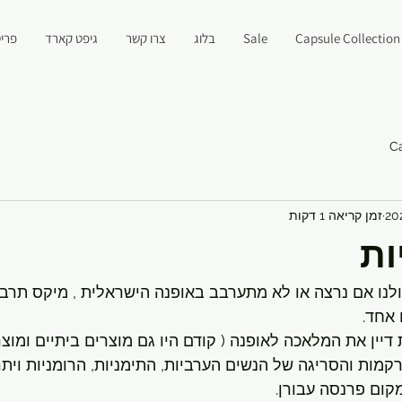
Capsule Collection
Sale
בלוג
צרו קשר
גיפט קארד
פריט
C
זמן קריאה 1 דקות
ות
לנו אם נרצה או לא מתערבב באופנה הישראלית , מיקס תרבויו
אחד.
ות והסריגה של הנשים הערביות, התימניות, הרומניות ויתר 
ום פרנסה עבורן.