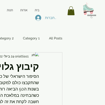
בית
אודות
חנות
להתחברות
ategory 2
Category 1
All Posts
oriattias1
24 ביולי 2022
קיבוץ גלוי
הסיפור הישראלי של כו
שהתקבצו כולם למקום 
בשנות ה50 הביאה רות דיין את המלאכה לאופנה ( קודם היו גם מוצרים ביתיים ומוצרי יודיאיקה),
כשהבחינה במלאכת הרקמ
חשבה לקחת את זה למק