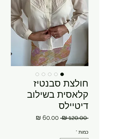
חולצת סבנטיז
קלאסית בשילוב
דיטיילס
מחיר
מחיר
 ‏120.00 ‏₪ 
רגיל
מבצע
כמות
*