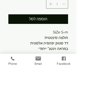
הוספה לסל
SiZe S-m
חולצה סינטטית
דד סטוק יפהפיה אלסטית
במראה וינטג׳ ייחודי
Phone
Email
Facebook
עקבו אחרינו
לעדכונים אודות מוצרים חדשים ומבצעים שווים
אני מעוניין/ת לקבל עדכונים
ומבצעים למייל.